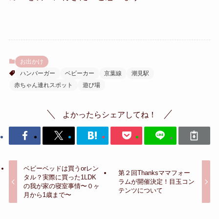
お出かけ
ハンバーガー
ベビーカー
京葉線
潮見駅
赤ちゃん連れスポット
遊び場
よかったらシェアしてね！
ベビーベッドは買うorレン
第２回Thanksママフォー
タル？実際に買った1LDK
ラムが開催決定！目玉コン
の我が家の寝室事情〜０ヶ
テンツについて
月から1歳まで〜