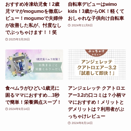
おすすめ冷凍幼児食！2歳
自転車デビューはwimo
児ママがmogumoを徹底レ
kids！3歳からOK！軽くて
ビュー！mogumoで夫婦仲
おしゃれな子供向け自転車
が改善した私が、忖度なし
2024年11月6日
でぶっちゃけます！！笑
2025年3月26日
食べムラがひどい1歳児に
アンジェレッテ クアトロエ
困るママにおすすめ…3秒
アー3.2の口コミは？小柄マ
で簡単！栄養満点スープ！
マにおすすめ！メリットと
デメリットは？利用者がぶ
2024年9月14日
っちゃけレビュー
2024年8月14日